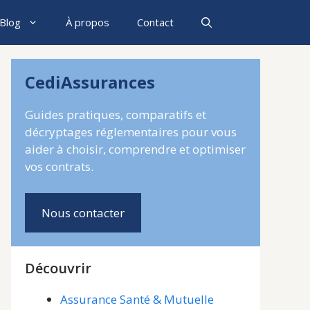
Blog
À propos
Contact
CediAssurances
Guides pratiques, comparatifs et
décryptages réglementaires pour vous
aider à choisir, comprendre et optimiser
vos contrats.
Nous contacter
Découvrir
Assurance Santé & Mutuelle