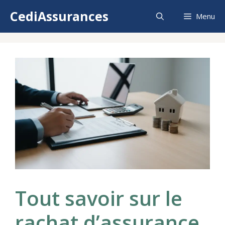
Aller
CediAssurances
Menu
au
contenu
Tout savoir sur le
rachat d’assurance