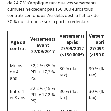
de 24,7 % s’applique tant que vos versements
cumulés n’excèdent pas 150 000 euros tous
contrats confondus. Au-delà, c’est la flat tax de
30 % qui s’impose sur la part excédentaire.
Versements
Versemen
Versements
Âge du
après
après
avant
contrat
27/09/2017
27/09/201
27/09/2017
(≤150 000€)
(>150 000€
Moins
52,2 % (35 %
30 % (flat
30 % (flat
de 4
PFL + 17,2 %
tax)
tax)
ans
PS)
32,2 % (15 %
Entre 4
30 % (flat
30 % (flat
PFL + 17,2 %
et 8 ans
tax)
tax)
PS)